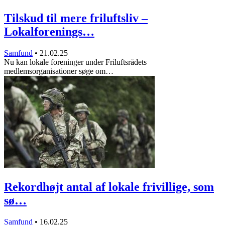
Tilskud til mere friluftsliv –
Lokalforenings…
Samfund
•
21.02.25
Nu kan lokale foreninger under Friluftsrådets
medlemsorganisationer søge om…
Rekordhøjt antal af lokale frivillige, som
sø…
Samfund
•
16.02.25