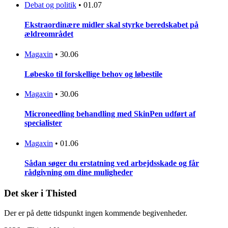
Debat og politik
•
01.07
Ekstraordinære midler skal styrke beredskabet på
ældreområdet
Magaxin
•
30.06
Løbesko til forskellige behov og løbestile
Magaxin
•
30.06
Microneedling behandling med SkinPen udført af
specialister
Magaxin
•
01.06
Sådan søger du erstatning ved arbejdsskade og får
rådgivning om dine muligheder
Det sker i Thisted
Der er på dette tidspunkt ingen kommende begivenheder.