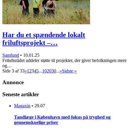
Har du et spændende lokalt
friluftsprojekt –…
Samfund
•
10.01.25
Friluftsrådet uddeler støtte til projekter, der giver befolkningen mere
og…
Side 3 af 33
«
1
2
3
4
5
...
10
20
30
...
»
Sidste »
Annonce
Seneste artikler
Magaxin
•
29.07
Tandlæge i København med fokus på tryghed og
gennemskuelige priser