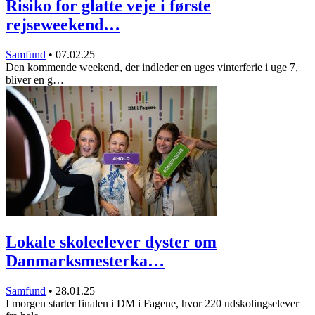
Risiko for glatte veje i første
rejseweekend…
Samfund
•
07.02.25
Den kommende weekend, der indleder en uges vinterferie i uge 7,
bliver en g…
Lokale skoleelever dyster om
Danmarksmesterka…
Samfund
•
28.01.25
I morgen starter finalen i DM i Fagene, hvor 220 udskolingselever