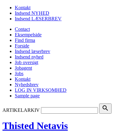
Kontakt
Indsend NYHED
Indsend LÆSERBREV
Contact
Eksempelside
Find firma
Forside
Indsend læserbrev
Indsend nyhed
Job oversigt
Jobagent
Jobs
Kontakt
Nyhedsbrev
LOG IN VIRKSOMHED
Sample page
search
ARTIKELARKIV
Thisted Netavis