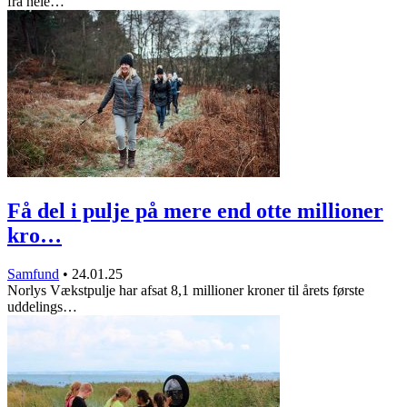
fra hele…
Få del i pulje på mere end otte millioner
kro…
Samfund
•
24.01.25
Norlys Vækstpulje har afsat 8,1 millioner kroner til årets første
uddelings…