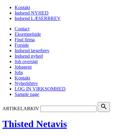
Kontakt
Indsend NYHED
Indsend LÆSERBREV
Contact
Eksempelside
Find firma
Forside
Indsend læserbrev
Indsend nyhed
Job oversigt
Jobagent
Jobs
Kontakt
Nyhedsbrev
LOG IN VIRKSOMHED
Sample page
search
ARTIKELARKIV
Thisted Netavis