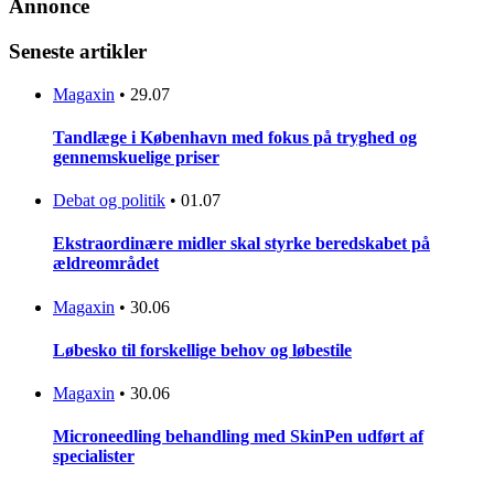
Annonce
Seneste artikler
Magaxin
•
29.07
Tandlæge i København med fokus på tryghed og
gennemskuelige priser
Debat og politik
•
01.07
Ekstraordinære midler skal styrke beredskabet på
ældreområdet
Magaxin
•
30.06
Løbesko til forskellige behov og løbestile
Magaxin
•
30.06
Microneedling behandling med SkinPen udført af
specialister