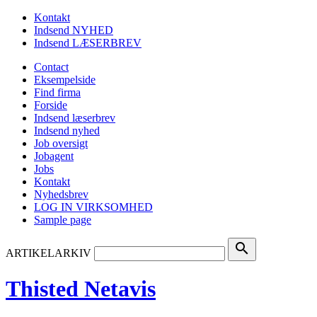
Kontakt
Indsend NYHED
Indsend LÆSERBREV
Contact
Eksempelside
Find firma
Forside
Indsend læserbrev
Indsend nyhed
Job oversigt
Jobagent
Jobs
Kontakt
Nyhedsbrev
LOG IN VIRKSOMHED
Sample page
search
ARTIKELARKIV
Thisted Netavis