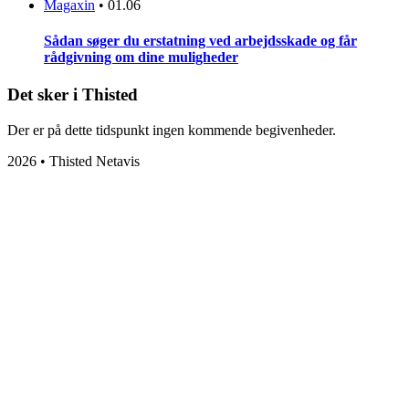
Magaxin
•
01.06
Sådan søger du erstatning ved arbejdsskade og får
rådgivning om dine muligheder
Det sker i Thisted
Der er på dette tidspunkt ingen kommende begivenheder.
2026 • Thisted Netavis