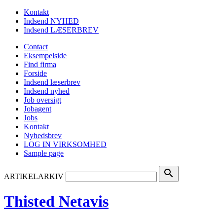
Kontakt
Indsend NYHED
Indsend LÆSERBREV
Contact
Eksempelside
Find firma
Forside
Indsend læserbrev
Indsend nyhed
Job oversigt
Jobagent
Jobs
Kontakt
Nyhedsbrev
LOG IN VIRKSOMHED
Sample page
search
ARTIKELARKIV
Thisted Netavis