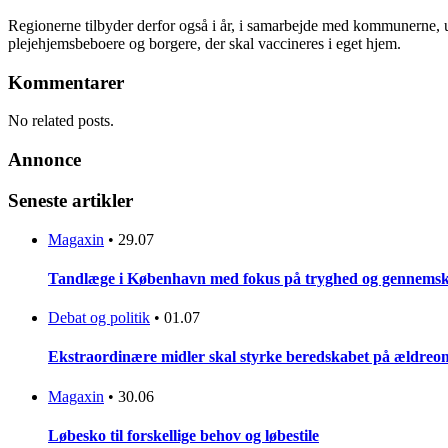
Regionerne tilbyder derfor også i år, i samarbejde med kommunerne, u
plejehjemsbeboere og borgere, der skal vaccineres i eget hjem.
Kommentarer
No related posts.
Annonce
Seneste artikler
Magaxin
•
29.07
Tandlæge i København med fokus på tryghed og gennemsku
Debat og politik
•
01.07
Ekstraordinære midler skal styrke beredskabet på ældreo
Magaxin
•
30.06
Løbesko til forskellige behov og løbestile