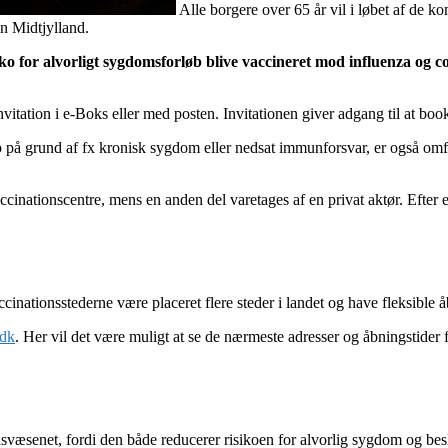
Alle borgere over 65 år vil i løbet af de 
n Midtjylland.
o for alvorligt sygdomsforløb blive vaccineret mod influenza og cov
itation i e-Boks eller med posten. Invitationen giver adgang til at book
øb på grund af fx kronisk sygdom eller nedsat immunforsvar, er også omf
vaccinationscentre, mens en anden del varetages af en privat aktør. Efter
ccinationsstederne være placeret flere steder i landet og have fleksible å
.dk
. Her vil det være muligt at se de nærmeste adresser og åbningstide
svæsenet, fordi den både reducerer risikoen for alvorlig sygdom og bes