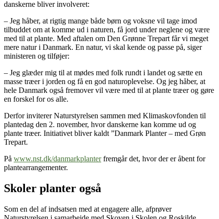
danskerne bliver involveret:
– Jeg håber, at rigtig mange både børn og voksne vil tage imod
tilbuddet om at komme ud i naturen, få jord under neglene og være
med til at plante. Med aftalen om Den Grønne Trepart får vi meget
mere natur i Danmark. En natur, vi skal kende og passe på, siger
ministeren og tilføjer:
– Jeg glæder mig til at mødes med folk rundt i landet og sætte en
masse træer i jorden og få en god naturoplevelse. Og jeg håber, at
hele Danmark også fremover vil være med til at plante træer og gøre
en forskel for os alle.
Derfor inviterer Naturstyrelsen sammen med Klimaskovfonden til
plantedag den 2. november, hvor danskerne kan komme ud og
plante træer. Initiativet bliver kaldt ”Danmark Planter – med Grøn
Trepart.
På
www.nst.dk/danmarkplanter
fremgår det, hvor der er åbent for
plantearrangementer.
Skoler planter også
Som en del af indsatsen med at engagere alle, afprøver
Naturstyrelsen i samarbejde med Skoven i Skolen og Roskilde