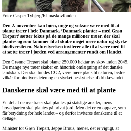
Foto: Casper Tybjerg/Klimaskovfonden.
Den 2. november kan børn, unge og voksne være med til at
plante træer i hele Danmark. ’Danmark planter – med Grøn
Trepart’ sætter fokus på de mange millioner træer, der skal
plantes og som kommer til at skabe meget mere natur og styrke
biodiversiteten. Naturstyrelsen inviterer alle til at være med til
at sætte træer i jorden ved arrangementer rundt om i landet.
Den Grønne Trepart skal plante 250.000 hektar ny skov inden 2045.
De mange nye træer skaber en historisk omlægning af det danske
landskab. Der skal bindes CO2, være mere plads til naturen, bedre
vilkår for biodiversiteten og en styrket beskyttelse af drikkevandet.
Danskerne skal være med til at plante
En del af de nye træer skal plantes på statslige arealer, mens
hovedparten skal plantes på privat jord. Men det er en opgave, som
får betydning for hele landet – og derfor inviteres danskerne til at
deltage.
Minister for Grøn Trepart, Jeppe Bruus, mener, det er vigtigt, at