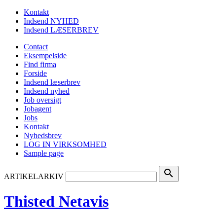
Kontakt
Indsend NYHED
Indsend LÆSERBREV
Contact
Eksempelside
Find firma
Forside
Indsend læserbrev
Indsend nyhed
Job oversigt
Jobagent
Jobs
Kontakt
Nyhedsbrev
LOG IN VIRKSOMHED
Sample page
search
ARTIKELARKIV
Thisted Netavis