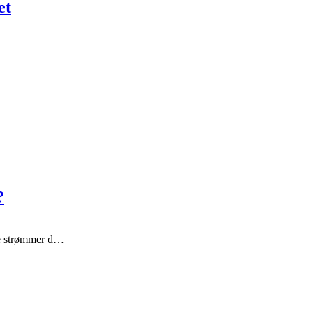
et
?
ge strømmer d…