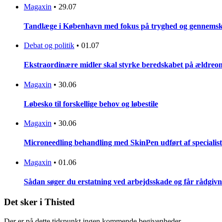
Magaxin
•
29.07
Tandlæge i København med fokus på tryghed og gennemsku
Debat og politik
•
01.07
Ekstraordinære midler skal styrke beredskabet på ældreo
Magaxin
•
30.06
Løbesko til forskellige behov og løbestile
Magaxin
•
30.06
Microneedling behandling med SkinPen udført af specialist
Magaxin
•
01.06
Sådan søger du erstatning ved arbejdsskade og får rådgiv
Det sker i Thisted
Der er på dette tidspunkt ingen kommende begivenheder.