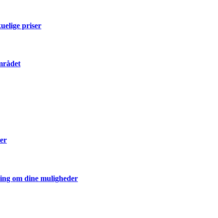
elige priser
mrådet
er
ning om dine muligheder