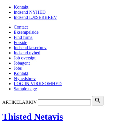
Kontakt
Indsend NYHED
Indsend LÆSERBREV
Contact
Eksempelside
Find firma
Forside
Indsend læserbrev
Indsend nyhed
Job oversigt
Jobagent
Jobs
Kontakt
Nyhedsbrev
LOG IN VIRKSOMHED
Sample page
search
ARTIKELARKIV
Thisted Netavis