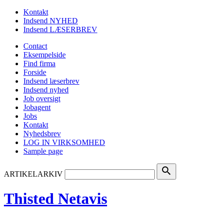
Kontakt
Indsend NYHED
Indsend LÆSERBREV
Contact
Eksempelside
Find firma
Forside
Indsend læserbrev
Indsend nyhed
Job oversigt
Jobagent
Jobs
Kontakt
Nyhedsbrev
LOG IN VIRKSOMHED
Sample page
search
ARTIKELARKIV
Thisted Netavis