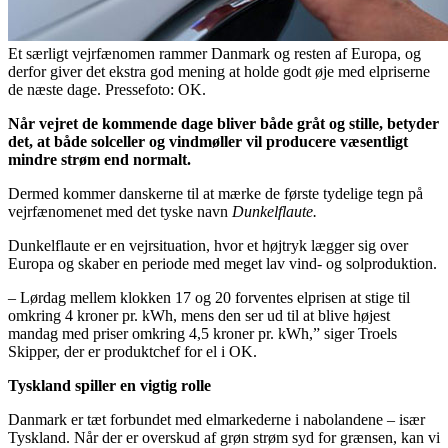
Et særligt vejrfænomen rammer Danmark og resten af Europa, og
derfor giver det ekstra god mening at holde godt øje med elpriserne
de næste dage. Pressefoto: OK.
Når vejret de kommende dage bliver både gråt og stille, betyder
det, at både solceller og vindmøller vil producere væsentligt
mindre strøm end normalt.
Dermed kommer danskerne til at mærke de første tydelige tegn på
vejrfænomenet med det tyske navn
Dunkelflaute.
Dunkelflaute er en vejrsituation, hvor et højtryk lægger sig over
Europa og skaber en periode med meget lav vind- og solproduktion.
– Lørdag mellem klokken 17 og 20 forventes elprisen at stige til
omkring 4 kroner pr. kWh, mens den ser ud til at blive højest
mandag med priser omkring 4,5 kroner pr. kWh,” siger Troels
Skipper, der er produktchef for el i OK.
Tyskland spiller en vigtig rolle
Danmark er tæt forbundet med elmarkederne i nabolandene – især
Tyskland. Når der er overskud af grøn strøm syd for grænsen, kan vi