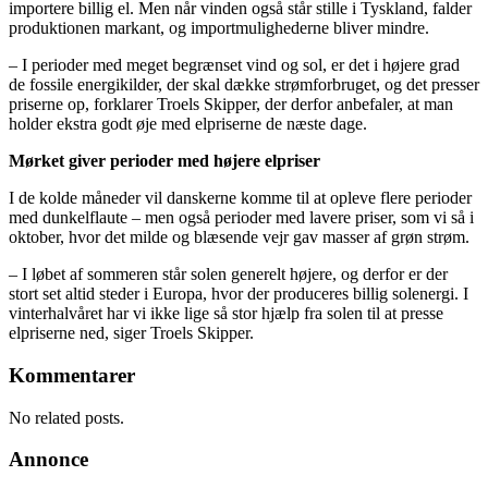
importere billig el. Men når vinden også står stille i Tyskland, falder
produktionen markant, og importmulighederne bliver mindre.
– I perioder med meget begrænset vind og sol, er det i højere grad
de fossile energikilder, der skal dække strømforbruget, og det presser
priserne op, forklarer Troels Skipper, der derfor anbefaler, at man
holder ekstra godt øje med elpriserne de næste dage.
Mørket giver perioder med højere elpriser
I de kolde måneder vil danskerne komme til at opleve flere perioder
med dunkelflaute – men også perioder med lavere priser, som vi så i
oktober, hvor det milde og blæsende vejr gav masser af grøn strøm.
– I løbet af sommeren står solen generelt højere, og derfor er der
stort set altid steder i Europa, hvor der produceres billig solenergi. I
vinterhalvåret har vi ikke lige så stor hjælp fra solen til at presse
elpriserne ned, siger Troels Skipper.
Kommentarer
No related posts.
Annonce