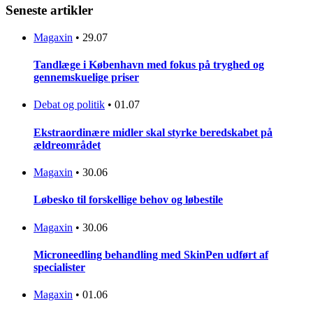
Seneste artikler
Magaxin
•
29.07
Tandlæge i København med fokus på tryghed og
gennemskuelige priser
Debat og politik
•
01.07
Ekstraordinære midler skal styrke beredskabet på
ældreområdet
Magaxin
•
30.06
Løbesko til forskellige behov og løbestile
Magaxin
•
30.06
Microneedling behandling med SkinPen udført af
specialister
Magaxin
•
01.06