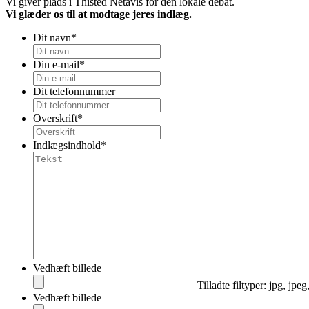
Vi giver plads i Thisted Netavis for den lokale debat.
Vi glæder os til at modtage jeres indlæg.
Dit navn
*
Din e-mail
*
Dit telefonnummer
Overskrift
*
Indlægsindhold
*
Vedhæft billede
Tilladte filtyper: jpg, jpeg
Vedhæft billede