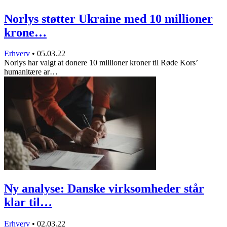
Norlys støtter Ukraine med 10 millioner
krone…
Erhverv
•
05.03.22
Norlys har valgt at donere 10 millioner kroner til Røde Kors’
humanitære ar…
Ny analyse: Danske virksomheder står
klar til…
Erhverv
•
02.03.22