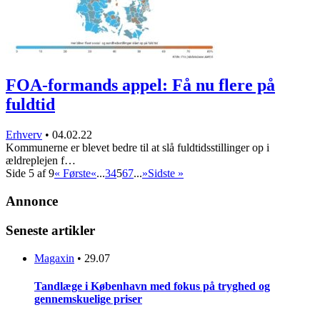
FOA-formands appel: Få nu flere på
fuldtid
Erhverv
•
04.02.22
Kommunerne er blevet bedre til at slå fuldtidsstillinger op i
ældreplejen f…
Side 5 af 9
« Første
«
...
3
4
5
6
7
...
»
Sidste »
Annonce
Seneste artikler
Magaxin
•
29.07
Tandlæge i København med fokus på tryghed og
gennemskuelige priser