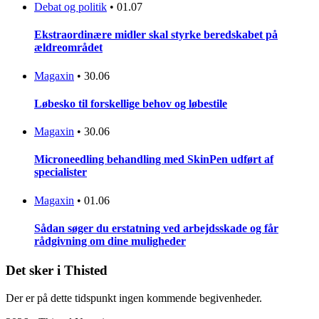
Debat og politik
•
01.07
Ekstraordinære midler skal styrke beredskabet på
ældreområdet
Magaxin
•
30.06
Løbesko til forskellige behov og løbestile
Magaxin
•
30.06
Microneedling behandling med SkinPen udført af
specialister
Magaxin
•
01.06
Sådan søger du erstatning ved arbejdsskade og får
rådgivning om dine muligheder
Det sker i Thisted
Der er på dette tidspunkt ingen kommende begivenheder.