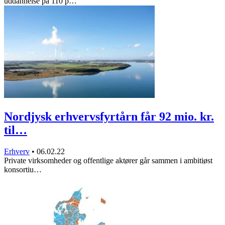
uddannelse på 110 p…
Nordjysk erhvervsfyrtårn får 92 mio. kr.
til…
Erhverv
•
06.02.22
Private virksomheder og offentlige aktører går sammen i ambitiøst
konsortiu…