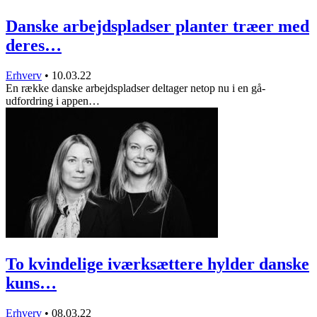
Danske arbejdspladser planter træer med
deres…
Erhverv
•
10.03.22
En række danske arbejdspladser deltager netop nu i en gå-
udfordring i appen…
To kvindelige iværksættere hylder danske
kuns…
Erhverv
•
08.03.22