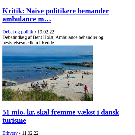
Kritik: Naive politikere bemander
ambulance m…
Debat og politik
•
19.02.22
Debatindlæg af Bent Holst, Ambulance behandler og
bestyrelsesmedlem i Redde…
51 mio. kr. skal fremme vækst i dansk
turisme
Erhverv
•
11.02.22