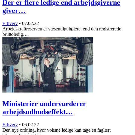
Der er flere ledige end arbejdsgiverne
giver…
Erhverv
•
07.02.22
Arbejdskraftreserven er væsentligt højere, end den registrerede
bruttoledig…
Ministerier undervurderer
arbejdsudbudseffekt…
Erhverv
•
06.02.22
Den nye ordning, hvor voksne ledige kan tage en faglært