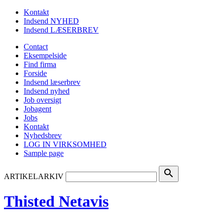
Kontakt
Indsend NYHED
Indsend LÆSERBREV
Contact
Eksempelside
Find firma
Forside
Indsend læserbrev
Indsend nyhed
Job oversigt
Jobagent
Jobs
Kontakt
Nyhedsbrev
LOG IN VIRKSOMHED
Sample page
search
ARTIKELARKIV
Thisted Netavis