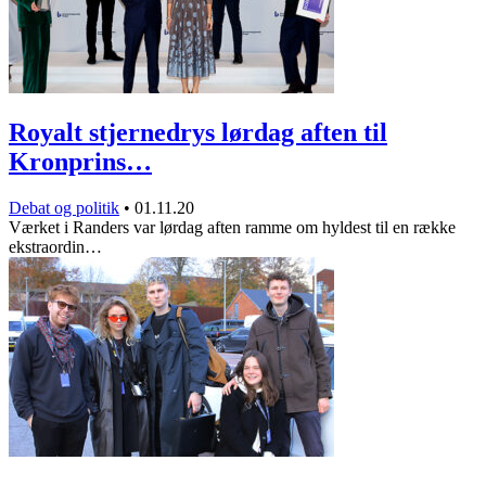
Royalt stjernedrys lørdag aften til
Kronprins…
Debat og politik
•
01.11.20
Værket i Randers var lørdag aften ramme om hyldest til en række
ekstraordin…