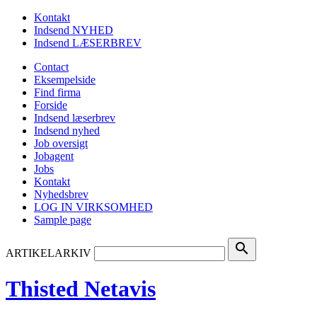
Kontakt
Indsend NYHED
Indsend LÆSERBREV
Contact
Eksempelside
Find firma
Forside
Indsend læserbrev
Indsend nyhed
Job oversigt
Jobagent
Jobs
Kontakt
Nyhedsbrev
LOG IN VIRKSOMHED
Sample page
search
ARTIKELARKIV
Thisted Netavis