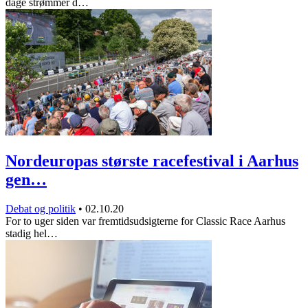
dage strømmer d…
Nordeuropas største racefestival i Aarhus
gen…
Debat og politik
•
02.10.20
For to uger siden var fremtidsudsigterne for Classic Race Aarhus
stadig hel…