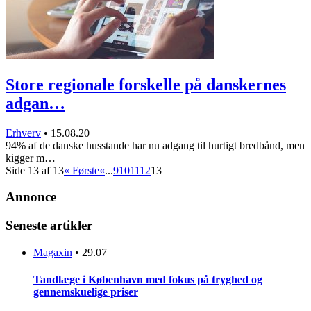
Store regionale forskelle på danskernes
adgan…
Erhverv
•
15.08.20
94% af de danske husstande har nu adgang til hurtigt bredbånd, men
kigger m…
Side 13 af 13
« Første
«
...
9
10
11
12
13
Annonce
Seneste artikler
Magaxin
•
29.07
Tandlæge i København med fokus på tryghed og
gennemskuelige priser