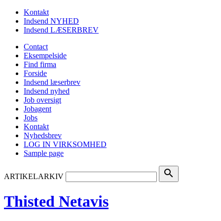
Kontakt
Indsend NYHED
Indsend LÆSERBREV
Contact
Eksempelside
Find firma
Forside
Indsend læserbrev
Indsend nyhed
Job oversigt
Jobagent
Jobs
Kontakt
Nyhedsbrev
LOG IN VIRKSOMHED
Sample page
search
ARTIKELARKIV
Thisted Netavis