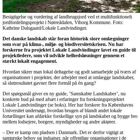
Besigtigelse og vurdering af landbrugsjord ved et multifunktionelt
jordfordelingsprojekt i Nørreådalen, Viborg Kommune. Foto:
Kathrine Dalsgaard/Lokale Landvindinger.
Det danske landskab står foran historisk store omlægninger
som svar på klima-, miljø- og biodiversitetskrisen. Nu har
forskerne fra projektet Lokale Landvindinger lavet en guide til
projektledere, som vil udvikle helhedsløsninger gennem et
stærkt lokalt engagement.
Hvordan sikrer man lokal deltagelse og godt samarbejde på tværs af
organisationer i projekter, der arbejder med at omlægge landskaber,
så slutresultatet gavner flere formål på én gang?
Det spørgsmål giver en ny guide, ’Samskabte Landskaber’, nu
konkrete bud på med afsæt i erfaringer fra forskningsprojektet
Lokale Landvindinger (se boks). Her har forskere fra Københavns
Universitet undersøgt, hvordan brugen af blandt andet lokale
fortællinger kan afdække forskellige syn på landskabet og bygge bro
mellem lodsejere, borgere, myndigheder og andre aktører.
– Der er kamp om pladsen i Danmark. Det er derfor vigtigt at
samtænke behov og indsatser, når offentlige organisationer i de