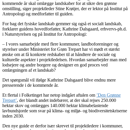
kommende år skal omlægge landskaber for at sikre den grønne
omstilling, siger projektleder Stine Krøijer, der er lektor på Institut på
Antropologi og medforfatter til guiden.
For bag det fysiske landskab gemmer sig også et socialt landskab,
forklarer guidens hovedforfatter, Kathrine Dalsgaard, erhvervs-ph.d.
i Naturstyrelsen og på Institut for Antropologi:
– I vores samarbejde med flere kommuner, landboforeninger og
styrelser under Ministeriet for Grøn Trepart har vi mødt et stærkt
ønske om at få konkrete redskaber til at håndtere de sociale og
kulturelle aspekter i projektledelsen. Hvordan samarbejder man med
lodsejere og andre borgere og designer en god proces ved
omlægningen af et landskab?
Det spørgsmål vil ifølge Kathrine Dalsgaard blive endnu mere
presserende i de kommende år.
Et flertal i Folketinget har netop indgået aftalen om
’Den Grønne
Trepart’
, der blandt andet indebærer, at der skal rejses 250.000
hektar skov og omlægges 140.000 hektar klimabelastende
lavbundsjorde som svar på klima- og miljø- og biodiversitetskriserne
inden 2030.
Den nye guide er derfor især skrevet til projektledere i kommuner,