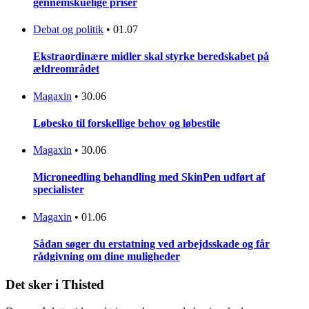
gennemskuelige priser
Debat og politik
•
01.07
Ekstraordinære midler skal styrke beredskabet på
ældreområdet
Magaxin
•
30.06
Løbesko til forskellige behov og løbestile
Magaxin
•
30.06
Microneedling behandling med SkinPen udført af
specialister
Magaxin
•
01.06
Sådan søger du erstatning ved arbejdsskade og får
rådgivning om dine muligheder
Det sker i Thisted