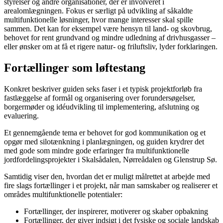
styrelser og andre organisationer, der er involveret i
arealomlægningen. Fokus er særligt på udvikling af såkaldte
multifunktionelle løsninger, hvor mange interesser skal spille
sammen. Det kan for eksempel være hensyn til land- og skovbrug,
behovet for rent grundvand og mindre udledning af drivhusgasser –
eller ønsker om at få et rigere natur- og friluftsliv, lyder forklaringen.
Fortællinger som løftestang
Konkret beskriver guiden seks faser i et typisk projektforløb fra
fastlæggelse af formål og organisering over forundersøgelser,
borgermøder og idéudvikling til implementering, afslutning og
evaluering.
Et gennemgående tema er behovet for god kommunikation og et
opgør med silotænkning i planlægningen, og guiden krydrer det
med gode som mindre gode erfaringer fra multifunktionelle
jordfordelingsprojekter i Skalsådalen, Nørreådalen og Glenstrup Sø.
Samtidig viser den, hvordan det er muligt målrettet at arbejde med
fire slags fortællinger i et projekt, når man samskaber og realiserer et
områdes multifunktionelle potentialer:
Fortællinger, der inspirerer, motiverer og skaber opbakning
Fortællinger, der giver indsigt i det fysiske og sociale landskab