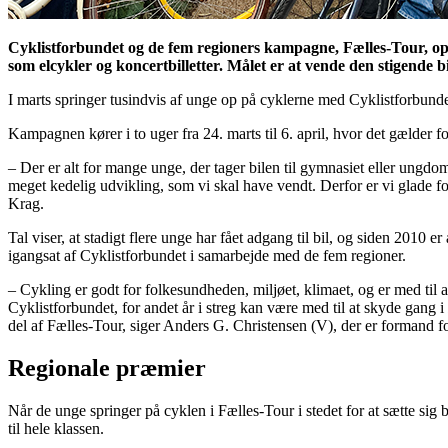
Cyklistforbundet og de fem regioners kampagne, Fælles-Tour, opfo
som elcykler og koncertbilletter. Målet er at vende den stigende b
I marts springer tusindvis af unge op på cyklerne med Cyklistforbund
Kampagnen kører i to uger fra 24. marts til 6. april, hvor det gælder fo
– Der er alt for mange unge, der tager bilen til gymnasiet eller ungdom
meget kedelig udvikling, som vi skal have vendt. Derfor er vi glade 
Krag.
Tal viser, at stadigt flere unge har fået adgang til bil, og siden 201
igangsat af Cyklistforbundet i samarbejde med de fem regioner.
– Cykling er godt for folkesundheden, miljøet, klimaet, og er med til 
Cyklistforbundet, for andet år i streg kan være med til at skyde gang i
del af Fælles-Tour, siger Anders G. Christensen (V), der er formand 
Regionale præmier
Når de unge springer på cyklen i Fælles-Tour i stedet for at sætte sig
til hele klassen.