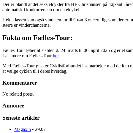
Der er blandt andet seks elcykler fra HF Christiansen på højkant i året
automatisk i konkurrencen om en elcykel.
Hele klassen kan også vinde en tur til Grøn Koncert, ligesom der er
større er vinderchancerne.
Fakta om Fælles-Tour:
Fælles-Tour løber af stablen d. 24. marts til 06. april 2025 og er et
Læs mere om Fælles-Tour
her
.
Med Fælles-Tour ønsker Cyklistforbundet i samarbejde med de fem regi
at vælge cyklen til i deres hverdag.
Kommentarer
No related posts.
Annonce
Seneste artikler
Magaxin
•
29.07