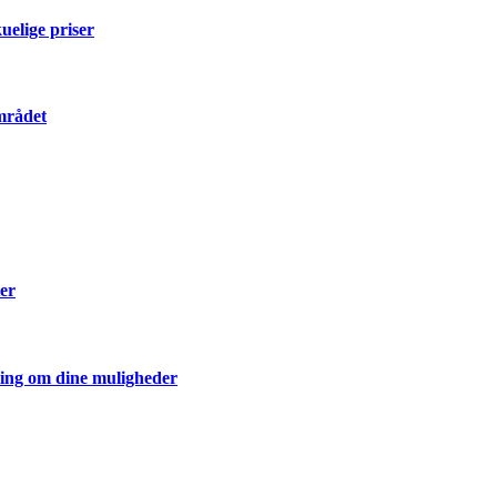
elige priser
mrådet
er
ning om dine muligheder