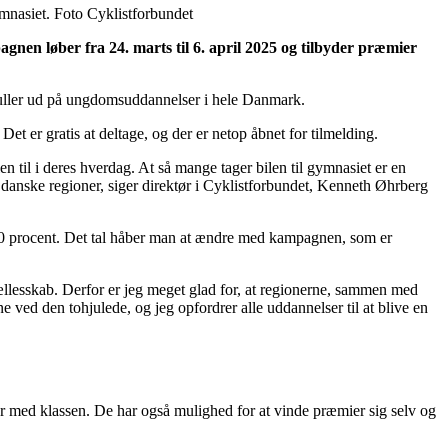
ymnasiet. Foto Cyklistforbundet
gnen løber fra 24. marts til 6. april 2025 og tilbyder præmier
 ruller ud på ungdomsuddannelser i hele Danmark.
Det er gratis at deltage, og der er netop åbnet for tilmelding.
n til i deres hverdag. At så mange tager bilen til gymnasiet er en
danske regioner, siger direktør i Cyklistforbundet, Kenneth Øhrberg
ed 40 procent. Det tal håber man at ændre med kampagnen, som er
fællesskab. Derfor er jeg meget glad for, at regionerne, sammen med
e ved den tohjulede, og jeg opfordrer alle uddannelser til at blive en
ser med klassen. De har også mulighed for at vinde præmier sig selv og