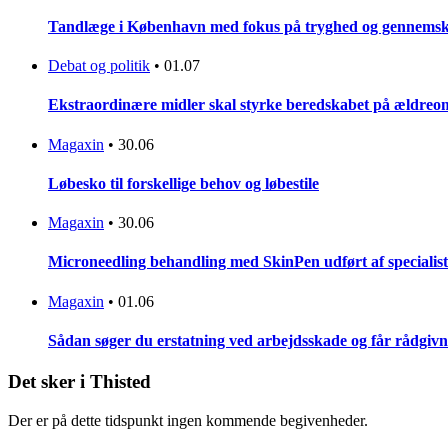
Tandlæge i København med fokus på tryghed og gennemsku
Debat og politik
•
01.07
Ekstraordinære midler skal styrke beredskabet på ældreo
Magaxin
•
30.06
Løbesko til forskellige behov og løbestile
Magaxin
•
30.06
Microneedling behandling med SkinPen udført af specialist
Magaxin
•
01.06
Sådan søger du erstatning ved arbejdsskade og får rådgiv
Det sker i Thisted
Der er på dette tidspunkt ingen kommende begivenheder.