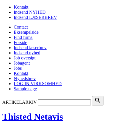
Kontakt
Indsend NYHED
Indsend LÆSERBREV
Contact
Eksempelside
Find firma
Forside
Indsend læserbrev
Indsend nyhed
Job oversigt
Jobagent
Jobs
Kontakt
Nyhedsbrev
LOG IN VIRKSOMHED
Sample page
search
ARTIKELARKIV
Thisted Netavis