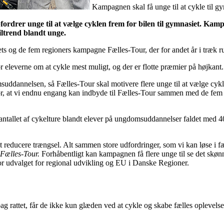
Kampagnen skal få unge til at cykle til g
rdrer unge til at vælge cyklen frem for bilen til gymnasiet. Kampa
iltrend blandt unge.
ets og de fem regioners kampagne Fælles-Tour, der for andet år i træk
r eleverne om at cykle mest muligt, og der er flotte præmier på højkant. 
suddannelsen, så Fælles-Tour skal motivere flere unge til at vælge cykle
for, at vi endnu engang kan indbyde til Fælles-Tour sammen med de fem 
0 er antallet af cykelture blandt elever på ungdomsuddannelser faldet m
at reducere trængsel. Alt sammen store udfordringer, som vi kan løse i 
Fælles-Tour.
Forhåbentligt kan kampagnen få flere unge til se det skønn
for udvalget for regional udvikling og EU i Danske Regioner.
 bag rattet, får de ikke kun glæden ved at cykle og skabe fælles oplevel