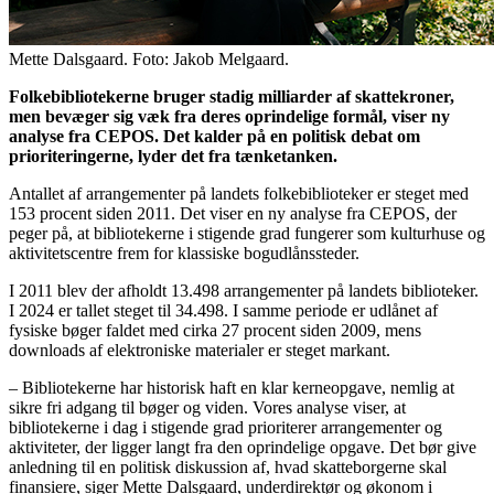
Mette Dalsgaard. Foto: Jakob Melgaard.
Folkebibliotekerne bruger stadig milliarder af skattekroner,
men bevæger sig væk fra deres oprindelige formål, viser ny
analyse fra CEPOS. Det kalder på en politisk debat om
prioriteringerne, lyder det fra tænketanken.
Antallet af arrangementer på landets folkebiblioteker er steget med
153 procent siden 2011. Det viser en ny analyse fra CEPOS, der
peger på, at bibliotekerne i stigende grad fungerer som kulturhuse og
aktivitetscentre frem for klassiske bogudlånssteder.
I 2011 blev der afholdt 13.498 arrangementer på landets biblioteker.
I 2024 er tallet steget til 34.498. I samme periode er udlånet af
fysiske bøger faldet med cirka 27 procent siden 2009, mens
downloads af elektroniske materialer er steget markant.
– Bibliotekerne har historisk haft en klar kerneopgave, nemlig at
sikre fri adgang til bøger og viden. Vores analyse viser, at
bibliotekerne i dag i stigende grad prioriterer arrangementer og
aktiviteter, der ligger langt fra den oprindelige opgave. Det bør give
anledning til en politisk diskussion af, hvad skatteborgerne skal
finansiere, siger Mette Dalsgaard, underdirektør og økonom i