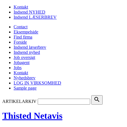
Kontakt
Indsend NYHED
Indsend LÆSERBREV
Contact
Eksempelside
Find firma
Forside
Indsend læserbrev
Indsend nyhed
Job oversigt
Jobagent
Jobs
Kontakt
Nyhedsbrev
LOG IN VIRKSOMHED
Sample page
search
ARTIKELARKIV
Thisted Netavis