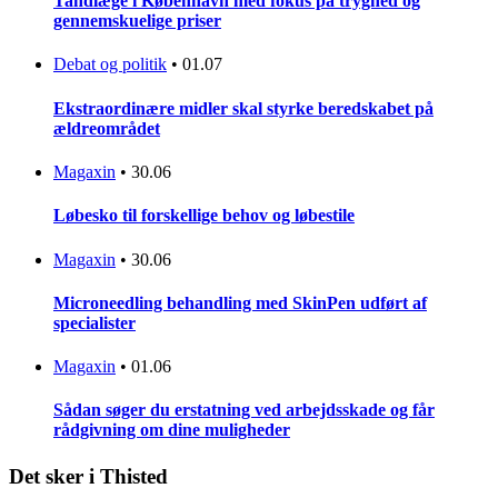
Tandlæge i København med fokus på tryghed og
gennemskuelige priser
Debat og politik
•
01.07
Ekstraordinære midler skal styrke beredskabet på
ældreområdet
Magaxin
•
30.06
Løbesko til forskellige behov og løbestile
Magaxin
•
30.06
Microneedling behandling med SkinPen udført af
specialister
Magaxin
•
01.06
Sådan søger du erstatning ved arbejdsskade og får
rådgivning om dine muligheder
Det sker i Thisted