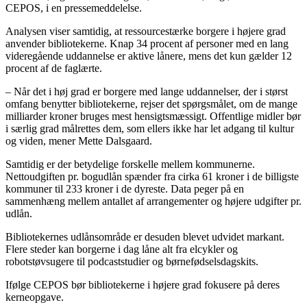
CEPOS, i en pressemeddelelse.
Analysen viser samtidig, at ressourcestærke borgere i højere grad
anvender bibliotekerne. Knap 34 procent af personer med en lang
videregående uddannelse er aktive lånere, mens det kun gælder 12
procent af de faglærte.
– Når det i høj grad er borgere med lange uddannelser, der i størst
omfang benytter bibliotekerne, rejser det spørgsmålet, om de mange
milliarder kroner bruges mest hensigtsmæssigt. Offentlige midler bør
i særlig grad målrettes dem, som ellers ikke har let adgang til kultur
og viden, mener Mette Dalsgaard.
Samtidig er der betydelige forskelle mellem kommunerne.
Nettoudgiften pr. bogudlån spænder fra cirka 61 kroner i de billigste
kommuner til 233 kroner i de dyreste. Data peger på en
sammenhæng mellem antallet af arrangementer og højere udgifter pr.
udlån.
Bibliotekernes udlånsområde er desuden blevet udvidet markant.
Flere steder kan borgerne i dag låne alt fra elcykler og
robotstøvsugere til podcaststudier og børnefødselsdagskits.
Ifølge CEPOS bør bibliotekerne i højere grad fokusere på deres
kerneopgave.