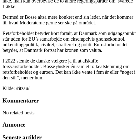
ikke, man kan overbevise de to andre regeringspartier om, svarede
Løkke.
Dermed er Bosse altså mere konkret end sin leder, når det kommer
til, hvad Moderaterne gerne ser ske på området.
Retsforbeholdet betyder kort fortalt, at Danmark som udgangspunkt
står uden for EU’s samarbejde om eksempelvis grænsekontrol,
udlændingepolitik, civilret, strafferet og politi. Euro-forbeholdet
betyder, at Danmark fortsat har kronen som valuta.
I 2022 stemte de danske vælgere ja til at afskaffe
forsvarsforbeholdet. Bosse ønsker én samlet folkeafstemning om
retsforbeholdet og euroen. Det kan ikke vente i fem år eller “noget i
den stil”, mener hun.
Kilde: /ritzau/
Kommentarer
No related posts.
Annonce
Seneste artikler