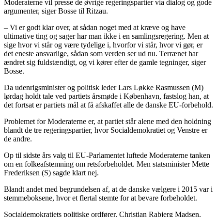
Moderaterne vil presse de øvrige regeringspartier via dialog og gode
argumenter, siger Bosse til Ritzau.
– Vi er godt klar over, at sådan noget med at kræve og have
ultimative ting og sager har man ikke i en samlingsregering. Men at
sige hvor vi står og være tydelige i, hvorfor vi står, hvor vi gør, er
det eneste ansvarlige, sådan som verden ser ud nu. Terrænet har
ændret sig fuldstændigt, og vi kører efter de gamle tegninger, siger
Bosse.
Da udenrigsminister og politisk leder Lars Løkke Rasmussen (M)
lørdag holdt tale ved partiets årsmøde i København, fastslog han, at
det fortsat er partiets mål at få afskaffet alle de danske EU-forbehold.
Problemet for Moderaterne er, at partiet står alene med den holdning
blandt de tre regeringspartier, hvor Socialdemokratiet og Venstre er
de andre.
Op til sidste års valg til EU-Parlamentet luftede Moderaterne tanken
om en folkeafstemning om retsforbeholdet. Men statsminister Mette
Frederiksen (S) sagde klart nej.
Blandt andet med begrundelsen af, at de danske vælgere i 2015 var i
stemmeboksene, hvor et flertal stemte for at bevare forbeholdet.
Socialdemokratiets politiske ordfører, Christian Rabjerg Madsen,