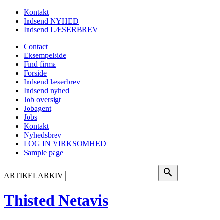
Kontakt
Indsend NYHED
Indsend LÆSERBREV
Contact
Eksempelside
Find firma
Forside
Indsend læserbrev
Indsend nyhed
Job oversigt
Jobagent
Jobs
Kontakt
Nyhedsbrev
LOG IN VIRKSOMHED
Sample page
search
ARTIKELARKIV
Thisted Netavis