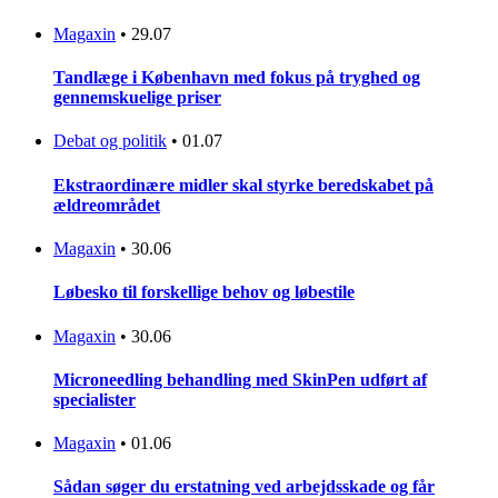
Magaxin
•
29.07
Tandlæge i København med fokus på tryghed og
gennemskuelige priser
Debat og politik
•
01.07
Ekstraordinære midler skal styrke beredskabet på
ældreområdet
Magaxin
•
30.06
Løbesko til forskellige behov og løbestile
Magaxin
•
30.06
Microneedling behandling med SkinPen udført af
specialister
Magaxin
•
01.06
Sådan søger du erstatning ved arbejdsskade og får