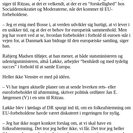
siger til Ritzau, at det er velkendt, at der er en “forskellighed” hos
Socialdemokratiet og Moderaterne, når det kommer til EU-
forbeholdene.
– Jeg er enig med Bosse i, at verden udvikler sig hurtigt, at vi lever i
en usikker tid, og at der er behov for europæisk sammenhold. Men
jeg har svært ved at se, hvordan forbeholdet i forhold til euroen står i
vejen for, at Danmark kan bidrage til den europæiske samling, siger
han.
Rabjerg Madsen tilføjer, at han mener, at både statsministeren og
udenrigsministeren, altså Løkke, arbejder “benhårdt og med tydelig
succes” i forhold til at samle Europa.
Heller ikke Venstre er med på idéen.
– Vi har ingen aktuelle planer om at sende hverken rets- eller
euroforbeholdet til afstemning, skriver politisk ordfører Jan E.
Jørgensen (V) i en sms til Ritzau.
Løkke blev i lørdags af DR spurgt ind til, om en folkeafstemning om
EU-forbeholdene havde været diskuteret i regeringen for nylig.
– Jeg har ikke noget konkret forslag om, at vi skal have en
folkeafstemning. Det tror jeg heller ikke, vi får. Det tror jeg heller