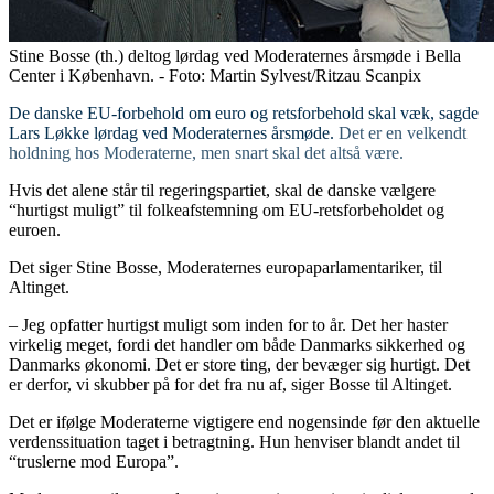
Stine Bosse (th.) deltog lørdag ved Moderaternes årsmøde i Bella
Center i København. - Foto: Martin Sylvest/Ritzau Scanpix
De danske EU-forbehold om euro og retsforbehold skal væk, sagde
Lars Løkke lørdag ved Moderaternes årsmøde.
Det er en velkendt
holdning hos Moderaterne, men snart skal det altså være.
Hvis det alene står til regeringspartiet, skal de danske vælgere
“hurtigst muligt” til folkeafstemning om EU-retsforbeholdet og
euroen.
Det siger Stine Bosse, Moderaternes europaparlamentariker, til
Altinget.
– Jeg opfatter hurtigst muligt som inden for to år. Det her haster
virkelig meget, fordi det handler om både Danmarks sikkerhed og
Danmarks økonomi. Det er store ting, der bevæger sig hurtigt. Det
er derfor, vi skubber på for det fra nu af, siger Bosse til Altinget.
Det er ifølge Moderaterne vigtigere end nogensinde før den aktuelle
verdenssituation taget i betragtning. Hun henviser blandt andet til
“truslerne mod Europa”.