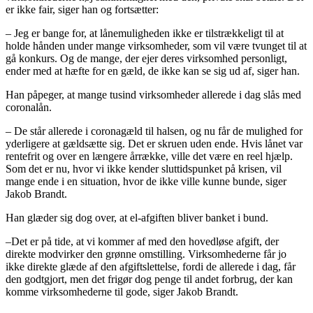
er ikke fair, siger han og fortsætter:
– Jeg er bange for, at lånemuligheden ikke er tilstrækkeligt til at
holde hånden under mange virksomheder, som vil være tvunget til at
gå konkurs. Og de mange, der ejer deres virksomhed personligt,
ender med at hæfte for en gæld, de ikke kan se sig ud af, siger han.
Han påpeger, at mange tusind virksomheder allerede i dag slås med
coronalån.
– De står allerede i coronagæld til halsen, og nu får de mulighed for
yderligere at gældsætte sig. Det er skruen uden ende. Hvis lånet var
rentefrit og over en længere årrække, ville det være en reel hjælp.
Som det er nu, hvor vi ikke kender sluttidspunket på krisen, vil
mange ende i en situation, hvor de ikke ville kunne bunde, siger
Jakob Brandt.
Han glæder sig dog over, at el-afgiften bliver banket i bund.
–Det er på tide, at vi kommer af med den hovedløse afgift, der
direkte modvirker den grønne omstilling. Virksomhederne får jo
ikke direkte glæde af den afgiftslettelse, fordi de allerede i dag, får
den godtgjort, men det frigør dog penge til andet forbrug, der kan
komme virksomhederne til gode, siger Jakob Brandt.