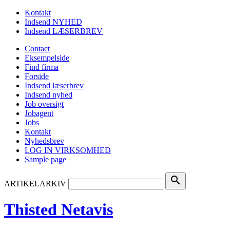
Kontakt
Indsend NYHED
Indsend LÆSERBREV
Contact
Eksempelside
Find firma
Forside
Indsend læserbrev
Indsend nyhed
Job oversigt
Jobagent
Jobs
Kontakt
Nyhedsbrev
LOG IN VIRKSOMHED
Sample page
search
ARTIKELARKIV
Thisted Netavis