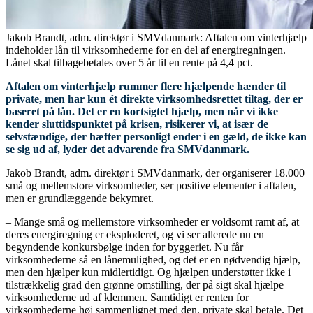
Jakob Brandt, adm. direktør i SMVdanmark: Aftalen om vinterhjælp
indeholder lån til virksomhederne for en del af energiregningen.
Lånet skal tilbagebetales over 5 år til en rente på 4,4 pct.
Aftalen om vinterhjælp rummer flere hjælpende hænder til
private, men har kun ét direkte virksomhedsrettet tiltag, der er
baseret på lån. Det er en kortsigtet hjælp, men når vi ikke
kender sluttidspunktet på krisen, risikerer vi, at især de
selvstændige, der hæfter personligt ender i en gæld, de ikke kan
se sig ud af, lyder det advarende fra SMVdanmark.
Jakob Brandt, adm. direktør i SMVdanmark, der organiserer 18.000
små og mellemstore virksomheder, ser positive elementer i aftalen,
men er grundlæggende bekymret.
– Mange små og mellemstore virksomheder er voldsomt ramt af, at
deres energiregning er eksploderet, og vi ser allerede nu en
begyndende konkursbølge inden for byggeriet. Nu får
virksomhederne så en lånemulighed, og det er en nødvendig hjælp,
men den hjælper kun midlertidigt. Og hjælpen understøtter ikke i
tilstrækkelig grad den grønne omstilling, der på sigt skal hjælpe
virksomhederne ud af klemmen. Samtidigt er renten for
virksomhederne høj sammenlignet med den, private skal betale. Det