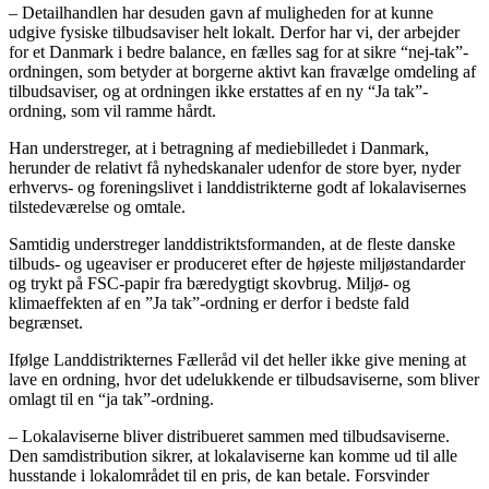
– Detailhandlen har desuden gavn af muligheden for at kunne
udgive fysiske tilbudsaviser helt lokalt. Derfor har vi, der arbejder
for et Danmark i bedre balance, en fælles sag for at sikre “nej-tak”-
ordningen, som betyder at borgerne aktivt kan fravælge omdeling af
tilbudsaviser, og at ordningen ikke erstattes af en ny “Ja tak”-
ordning, som vil ramme hårdt.
Han understreger, at i betragning af mediebilledet i Danmark,
herunder de relativt få nyhedskanaler udenfor de store byer, nyder
erhvervs- og foreningslivet i landdistrikterne godt af lokalavisernes
tilstedeværelse og omtale.
Samtidig understreger landdistriktsformanden, at de fleste danske
tilbuds- og ugeaviser er produceret efter de højeste miljøstandarder
og trykt på FSC-papir fra bæredygtigt skovbrug. Miljø- og
klimaeffekten af en ”Ja tak”-ordning er derfor i bedste fald
begrænset.
Ifølge Landdistrikternes Fælleråd vil det heller ikke give mening at
lave en ordning, hvor det udelukkende er tilbudsaviserne, som bliver
omlagt til en “ja tak”-ordning.
– Lokalaviserne bliver distribueret sammen med tilbudsaviserne.
Den samdistribution sikrer, at lokalaviserne kan komme ud til alle
husstande i lokalområdet til en pris, de kan betale. Forsvinder