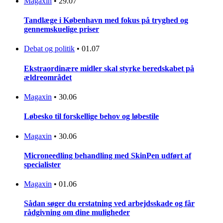
Magaxin
•
29.07
Tandlæge i København med fokus på tryghed og
gennemskuelige priser
Debat og politik
•
01.07
Ekstraordinære midler skal styrke beredskabet på
ældreområdet
Magaxin
•
30.06
Løbesko til forskellige behov og løbestile
Magaxin
•
30.06
Microneedling behandling med SkinPen udført af
specialister
Magaxin
•
01.06
Sådan søger du erstatning ved arbejdsskade og får
rådgivning om dine muligheder