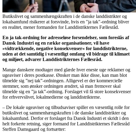
Butikslivet og sammenhængskraften i de danske landdistrikter og
lokalsamfund risikerer at forsvinde, hvis en "ja tak"-ordning bliver
en realitet, mener formanden for Landdistrikternes Fællesråd.
En ja tak-ordning for adresseløse forsendelser, som foreslås af
Dansk Industri og en række organisationer, vil have
»vidtrækkende, negative konsekvenser« for landdistrikterne,
uden at det samtidig i væsentligt omfang vil bidrage til klimaet
og miljøet, advarer Landdistrikternes Fællesråd.
Mange danskere modtager med glæde hver eneste uge reklamer og
ugeaviser i deres postkasse. Ønsker man ikke disse, kan man blot
tilmelde sig ”nej tak”-ordningen. Alligevel er der kommercielle
stemmer, som ønsker ordningen ændret, så man fremover skal
tilmelde sig en ”ja tak”-ordning. Forslaget vil få store konsekvenser
for erhvervslivet, lokalmedierne og landdistrikterne.
– De lokale ugeaviser og tilbudsaviser spiller en væsentlig rolle for
butikslivet og sammenhængskraften i de danske landdistrikter og
lokalsamfund. Derfor er forslaget fra Dansk Industri et skridt i den
helt forkerte retning, siger formand for Landdistrikternes Fællesråd
Steffen Damsgaard og fortsætter: