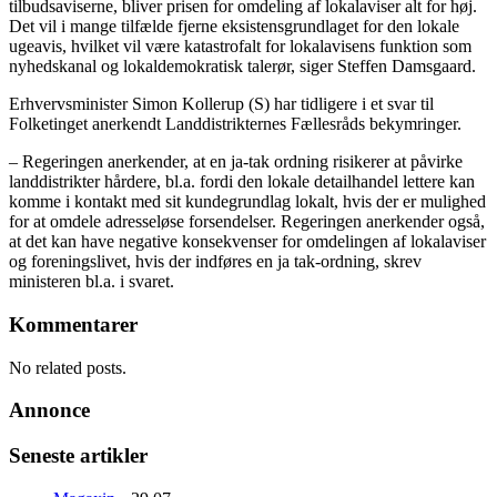
tilbudsaviserne, bliver prisen for omdeling af lokalaviser alt for høj.
Det vil i mange tilfælde fjerne eksistensgrundlaget for den lokale
ugeavis, hvilket vil være katastrofalt for lokalavisens funktion som
nyhedskanal og lokaldemokratisk talerør, siger Steffen Damsgaard.
Erhvervsminister Simon Kollerup (S) har tidligere i et svar til
Folketinget anerkendt Landdistrikternes Fællesråds bekymringer.
– Regeringen anerkender, at en ja-tak ordning risikerer at påvirke
landdistrikter hårdere, bl.a. fordi den lokale detailhandel lettere kan
komme i kontakt med sit kundegrundlag lokalt, hvis der er mulighed
for at omdele adresseløse forsendelser. Regeringen anerkender også,
at det kan have negative konsekvenser for omdelingen af lokalaviser
og foreningslivet, hvis der indføres en ja tak-ordning, skrev
ministeren bl.a. i svaret.
Kommentarer
No related posts.
Annonce
Seneste artikler