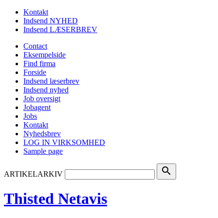
Kontakt
Indsend NYHED
Indsend LÆSERBREV
Contact
Eksempelside
Find firma
Forside
Indsend læserbrev
Indsend nyhed
Job oversigt
Jobagent
Jobs
Kontakt
Nyhedsbrev
LOG IN VIRKSOMHED
Sample page
search
ARTIKELARKIV
Thisted Netavis