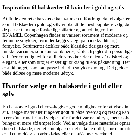
Inspiration til halskæder til kvinder i guld og sølv
At finde den rette halskæde kan være en udfordring, da udvalget er
stort. Halskæder i guld og sølv er blandt de mest populære valg, da
de passer til mange forskellige stilarter og anledninger. Hos
ENAMEL Copenhagen findes et varieret sortiment af moderne og
feminine smykker, hvor der lægges vægt på både kvalitet og
fornyelse. Sortimentet dækker både klassiske designs og mere
unikke varianter, som kan kombineres, så de afspejler din personlige
stil. Der er mulighed for at finde smykker, der enten står diskret og
elegant, eller som tilføjer et særligt blikfang til ens påklædning. Der
er altid noget, som kan passe ind i din smykkesamling. Det gælder
både tidløse og mere moderne udtryk.
Hvorfor vælge en halskæde i guld eller
sølv
En halskæde i guld eller sølv giver gode muligheder for at vise din
stil. Begge materialer fungerer godt til både hverdag og fest og kan
bæres året rundt. Guld vælges ofte for det varme udtryk, mens sølv
bringer et mere afdæmpet look. Ved at vælge disse materialer opnår
du en halskæde, der let kan tilpasses det enkelte outfit, uanset om det
er til en middag, en arbejdsdag eller en afslappet weekend.