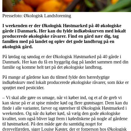
Pressefoto: Økologisk Landsforening
I weekenden er der Økologisk Høstmarked på 40 økologiske
gårde i Danmark. Her kan du fylde indkøbskurven med lokalt
producerede økologiske råvarer. Find en gård nær dig, tag
familien med på landet og oplev det gode landbrug på en
økologisk gård.
På lørdag og søndag er der Økologisk Høstmarked på 40 gårde i
Danmark. Her kan du få en hyggelig dag på landet sammen med din
familie og komme helt tæt på det økologiske landbrug.
På mange af gårdene kan du tilmed fylde den bæredygtige
indkøbskurv med lokalt producerede økologiske råvarer, som ikke er
sprøjtet med pesticider.
– Vi skal alle gøre os umage, når vi køber ind, og et af de greb vi
kan skrue på er at spise mindre kød og flere grøntsager. Dem kan du
finde i alle varianter, farver og størrelser til Økologisk Høstmarked i
weekenden. Og når du køber kød, så vælg den gode økologiske
kvalitet, som også bliver lagt frem i kølediskene på nogle af gårdene
til høstmarked. På den måde gør du samtidig noget for
dyrevelfærden, siger Louise Køster, der er forperson hos Økologisk