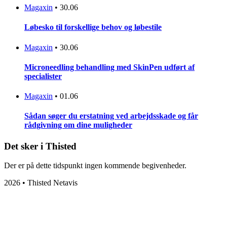
Magaxin
•
30.06
Løbesko til forskellige behov og løbestile
Magaxin
•
30.06
Microneedling behandling med SkinPen udført af
specialister
Magaxin
•
01.06
Sådan søger du erstatning ved arbejdsskade og får
rådgivning om dine muligheder
Det sker i Thisted
Der er på dette tidspunkt ingen kommende begivenheder.
2026 • Thisted Netavis