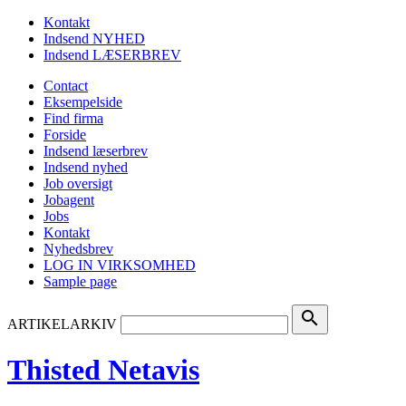
Kontakt
Indsend NYHED
Indsend LÆSERBREV
Contact
Eksempelside
Find firma
Forside
Indsend læserbrev
Indsend nyhed
Job oversigt
Jobagent
Jobs
Kontakt
Nyhedsbrev
LOG IN VIRKSOMHED
Sample page
search
ARTIKELARKIV
Thisted Netavis