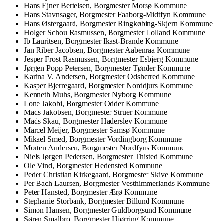
Hans Ejner Bertelsen, Borgmester Morsø Kommune
Hans Stavnsager, Borgmester Faaborg-Midtfyn Kommune
Hans Østergaard, Borgmester Ringkøbing-Skjern Kommune
Holger Schou Rasmussen, Borgmester Lolland Kommune
Ib Lauritsen, Borgmester Ikast-Brande Kommune
Jan Riber Jacobsen, Borgmester Aabenraa Kommune
Jesper Frost Rasmussen, Borgmester Esbjerg Kommune
Jørgen Popp Petersen, Borgmester Tønder Kommune
Karina V. Andersen, Borgmester Odsherred Kommune
Kasper Bjerregaard, Borgmester Norddjurs Kommune
Kenneth Muhs, Borgmester Nyborg Kommune
Lone Jakobi, Borgmester Odder Kommune
Mads Jakobsen, Borgmester Struer Kommune
Mads Skau, Borgmester Haderslev Kommune
Marcel Meijer, Borgmester Samsø Kommune
Mikael Smed, Borgmester Vordingborg Kommune
Morten Andersen, Borgmester Nordfyns Kommune
Niels Jørgen Pedersen, Borgmester Thisted Kommune
Ole Vind, Borgmester Hedensted Kommune
Peder Christian Kirkegaard, Borgmester Skive Kommune
Per Bach Laursen, Borgmester Vesthimmerlands Kommune
Peter Hansted, Borgmester Ærø Kommune
Stephanie Storbank, Borgmester Billund Kommune
Simon Hansen, Borgmester Guldborgsund Kommune
Søren Smalbro, Borgmester Hjørring Kommune