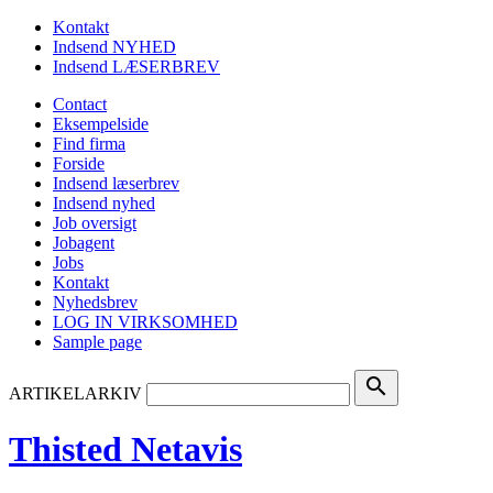
Kontakt
Indsend NYHED
Indsend LÆSERBREV
Contact
Eksempelside
Find firma
Forside
Indsend læserbrev
Indsend nyhed
Job oversigt
Jobagent
Jobs
Kontakt
Nyhedsbrev
LOG IN VIRKSOMHED
Sample page
search
ARTIKELARKIV
Thisted Netavis