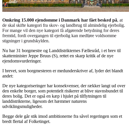
Omkring 15.000 ejendomme i Danmark har fået besked på
, at
de skal skifte kategori fra skov- og landbrug til almindelig ejerbolig.
For mange vil den nye kategori få afgørende betydning for deres
fremtid, fordi overgangen til ejerbolig kan medføre voldsomme
stigninger i grundskylden.
Nu har 31 borgmestre og Landdistrikternes Fællesråd, i et brev til
skatteminister Jeppe Bruus (S), rettet en skarp kritik af de nye
ejendomsvurderinger.
I brevet, som borgmesteren er medunderskriver af, lyder det blandt
andet:
De nye kategoriseringer har konsekvenser, der rækker langt ud over
den enkelte borger, som potentielt risikerer at blive stavnsbundet til
deres bolig. Det er også en kæp i hjulet på tilflytningen til
landdistrikterne, ligesom det hæmmer naturens
udviklingsmuligheder.
Begge dele går stik imod ambitionerne fra såvel regeringen som et
bredt flertal af Folketinget.